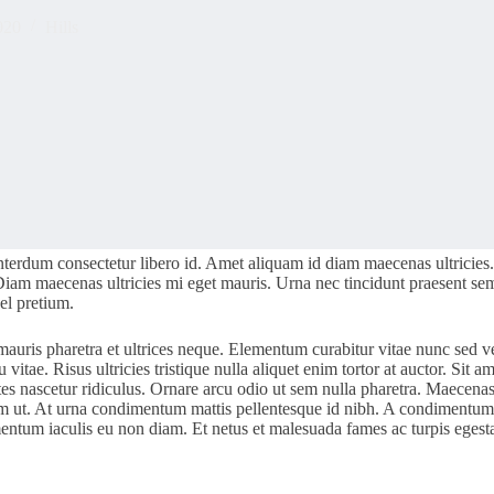
020
Hills
nterdum consectetur libero id. Amet aliquam id diam maecenas ultricies. 
. Diam maecenas ultricies mi eget mauris. Urna nec tincidunt praesent se
el pretium.
uris pharetra et ultrices neque. Elementum curabitur vitae nunc sed veli
itae. Risus ultricies tristique nulla aliquet enim tortor at auctor. Sit
s nascetur ridiculus. Ornare arcu odio ut sem nulla pharetra. Maecenas 
m ut. At urna condimentum mattis pellentesque id nibh. A condimentum v
mentum iaculis eu non diam. Et netus et malesuada fames ac turpis egest