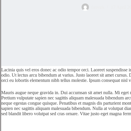
fanvirk
17 April 2
Lacinia quis vel eros donec ac odio tempor orci. Laoreet suspendisse i
odio. Ut lectus arcu bibendum at varius. Justo laoreet sit amet cursus
orci eu lobortis elementum nibh tellus molestie. Ipsum consequat nisl v
Mauris augue neque gravida in. Dui accumsan sit amet nulla. Mi eget ma
Pretium vulputate sapien nec sagittis aliquam malesuada bibendum arcu v
neque egestas congue quisque. Penatibus et magnis dis parturient monte
sapien nec sagittis aliquam malesuada bibendum. Nulla at volutpat dia
sed blandit libero volutpat sed cras ornare. Vitae justo eget magna fer