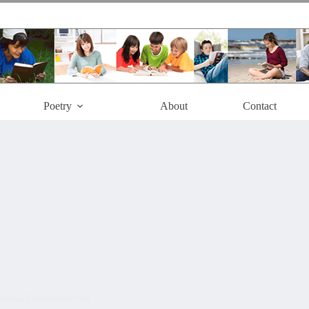
Poetry
About
Contact
vamus Felisbibendum